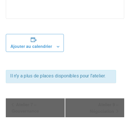
Ajouter au calendrier
Il n'y a plus de places disponibles pour l'atelier.
Navigation
Atelier 7 –
Atelier 9 –
Gouvernance
Négociation
Évènement